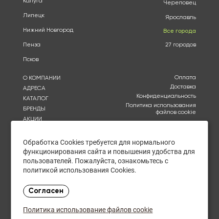
Калуга
Череповец
Липецк
Ярославль
Нижний Новгород
Все города
Пенза
27 городов
Псков
Оплата
О КОМПАНИИ
Доставка
АДРЕСА
Конфиденциальность
КАТАЛОГ
Политика использования
БРЕНДЫ
файлов cookie
АКЦИИ
Согласие на обработку
КУПИТЬ ОПТОМ
персональных данных
ОТЗЫВЫ
Обработка Cookies требуется для нормального
Политика в отношении
обработки персональных
КОНТАКТЫ
функционирования сайта и повышения удобства для
данных
пользователей. Пожалуйста, ознакомьтесь с
политикой использования Cookies.
Ежедневно с 10:00 до
21:00
Согласен
в пятницу - с 10:00 до
19:00
Политика использование файлов cookie