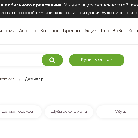
те мобильного приложения
. Мы уже ищем решение этой про
зательно сообщим вам, как только ситуация будет исправле
мпании
Адреса
Каталог
Бренды
Акции
Блог ВоВы
Кон
Купить оптом
/
мужские
Джемпер
Детская одежда
Шубы секонд хенд
Обувь