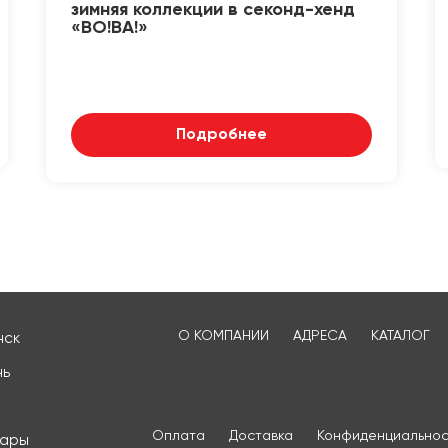
зимняя коллекции в секонд-хенд
«ВО!ВА!»
Подробнее
О КОМПАНИИ
АДРЕСА
КАТАЛОГ
нск
нь
Оплата
Доставка
Конфиденциальнос
сары