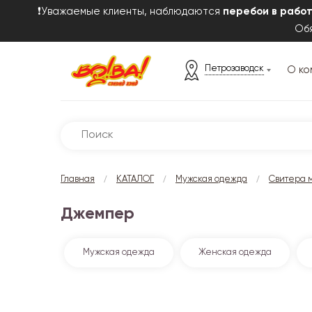
❗Уважаемые клиенты, наблюдаются
перебои в рабо
Обя
Петрозаводск
О ко
/
/
/
Главная
КАТАЛОГ
Мужская одежда
Свитера 
Джемпер
Мужская одежда
Женская одежда