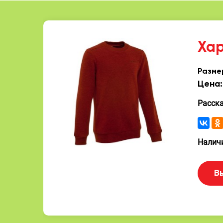
Ха
Разме
Цена:
Расск
Наличи
В