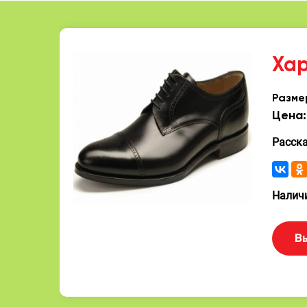
Ха
Разме
Цена:
Расск
Наличи
В