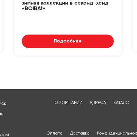
зимняя коллекции в секонд-хенд
«ВО!ВА!»
Подробнее
О КОМПАНИИ
АДРЕСА
КАТАЛОГ
нск
нь
Оплата
Доставка
Конфиденциальнос
сары