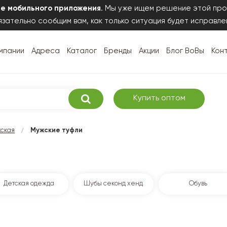
те мобильного приложения
. Мы уже ищем решение этой про
зательно сообщим вам, как только ситуация будет исправле
мпании
Адреса
Каталог
Бренды
Акции
Блог ВоВы
Кон
Купить оптом
/
жская
Мужские туфли
Детская одежда
Шубы секонд хенд
Обувь