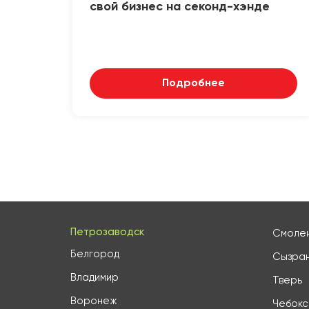
свой бизнес на секонд-хэнде
Подробнее
Петрозаводск
Смоле
Белгород
Сызра
Владимир
Тверь
Воронеж
Чебок