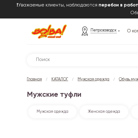
❗Уважаемые клиенты, наблюдаются
перебои в рабо
Обя
Петрозаводск
О ко
/
/
/
Главная
КАТАЛОГ
Мужская одежда
Обувь му
Мужские туфли
Мужская одежда
Женская одежда