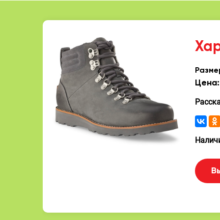
Ха
Разме
Цена:
Расск
Наличи
В