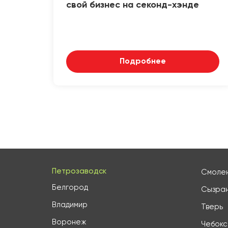
свой бизнес на секонд-хэнде
Подробнее
Петрозаводск
Смоле
Белгород
Сызра
Владимир
Тверь
Воронеж
Чебок