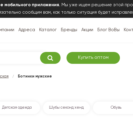
те мобильного приложения
. Мы уже ищем решение этой про
зательно сообщим вам, как только ситуация будет исправле
мпании
Адреса
Каталог
Бренды
Акции
Блог ВоВы
Кон
Купить оптом
/
жская
Ботинки мужские
Детская одежда
Шубы секонд хенд
Обувь