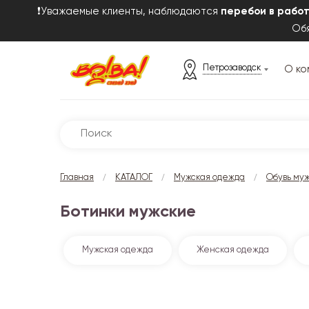
❗Уважаемые клиенты, наблюдаются
перебои в рабо
Обя
Петрозаводск
О ко
/
/
/
Главная
КАТАЛОГ
Мужская одежда
Обувь му
Ботинки мужские
Мужская одежда
Женская одежда