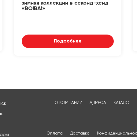
зимняя коллекции в секонд-хенд
«ВО!ВА!»
Подробнее
О КОМПАНИИ
АДРЕСА
КАТАЛОГ
нск
нь
Оплата
Доставка
Конфиденциальнос
сары