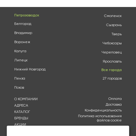
Петрозаводск
Смоленск
Белгород
Сызрань
Владимир
Тверь
Воронеж
Чебоксары
Калуга
Череповец
Липецк
Ярославль
Нижний Новгород
Все города
Пенза
27 городов
Псков
Оплата
О КОМПАНИИ
Доставка
АДРЕСА
Конфиденциальность
КАТАЛОГ
Политика использования
БРЕНДЫ
файлов cookie
АКЦИИ
Согласие на обработку
КУПИТЬ ОПТОМ
персональных данных