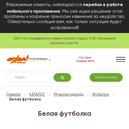
❗Уважаемые клиенты, наблюдаются
перебои в работе
мобильного приложения
. Мы уже ищем решение этой
проблемы и искренне приносим извинения за неудобства.
Обязательно сообщим вам, как только ситуация будет
исправлена!❗
29.07 мы открываемся новый магазин! Адрес Спб, Ленинский
проспект, дом 94.
Сегодня
Петрозаводск
Скидка 40%
Купить оптом
/
/
/
/
Главная
КАТАЛОГ
Мужская одежда
Футболки
Белая футболка
Белая футболка